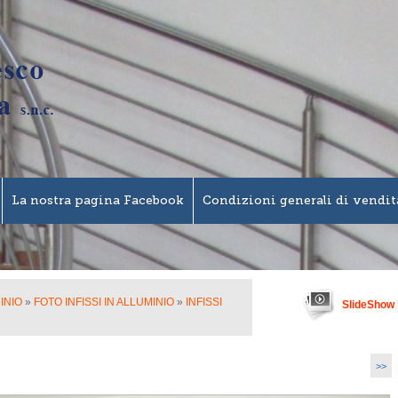
La nostra pagina Facebook
Condizioni generali di vendit
MINIO
»
FOTO INFISSI IN ALLUMINIO
»
INFISSI
SlideShow
>>